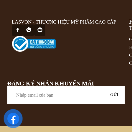
LASVON - THƯƠNG HIỆU MỸ PHẨM CAO CẤP
T
G
H
C
C
ĐĂNG KÝ NHẬN KHUYẾN MÃI
GỬI