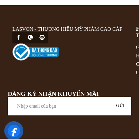
LASVON - THƯƠNG HIỆU MỸ PHẨM CAO CẤP
T
G
H
C
C
ĐĂNG KÝ NHẬN KHUYẾN MÃI
GỬI