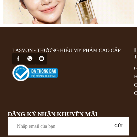
LASVON - THƯƠNG HIỆU MỸ PHẨM CAO CẤP
T
G
H
C
C
ĐĂNG KÝ NHẬN KHUYẾN MÃI
GỬI