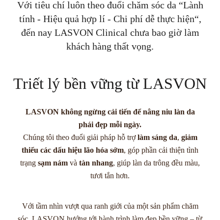
Với tiêu chí luôn theo đuổi chăm sóc da “Lành
tính - Hiệu quả hợp lí - Chi phí dễ thực hiện“,
đến nay LASVON Clinical chưa bao giờ làm
khách hàng thất vọng.
Triết lý bền vững từ LASVON
LASVON không ngừng cải tiến để nâng niu làn da
phái đẹp mỗi ngày.
Chúng tôi theo đuổi giải pháp hỗ trợ
làm sáng da
,
giảm
thiểu các dấu hiệu lão hóa sớm
, góp phần cải thiện tình
trạng
sạm nám
và
tàn nhang
, giúp làn da trông đều màu,
tươi tắn hơn.
Với tầm nhìn vượt qua ranh giới của một sản phẩm chăm
sóc, LASVON hướng tới hành trình làm đẹp bền vững – từ