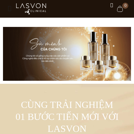
0
CÙNG TRẢI NGHIỆM
01 BƯỚC TIẾN MỚI VỚI
LASVON