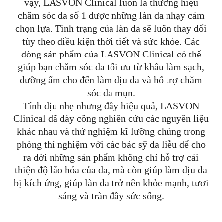
vậy, LASVON Clinical luôn là thương hiệu
chăm sóc da số 1 được những làn da nhạy cảm
chọn lựa. Tình trạng của làn da sẽ luôn thay đổi
tùy theo điều kiện thời tiết và sức khỏe. Các
dòng sản phẩm của LASVON Clinical có thể
giúp bạn chăm sóc da tối ưu từ khâu làm sạch,
dưỡng ẩm cho đến làm dịu da và hỗ trợ chăm
sóc da mụn.
Tính dịu nhẹ nhưng đầy hiệu quả, LASVON
Clinical đã dày công nghiên cứu các nguyên liệu
khác nhau và thử nghiệm kĩ lưỡng chúng trong
phòng thí nghiệm với các bác sỹ da liễu để cho
ra đời những sản phẩm không chỉ hỗ trợ cải
thiện độ lão hóa của da, mà còn giúp làm dịu da
bị kích ứng, giúp làn da trở nên khỏe mạnh, tươi
sáng và tràn đầy sức sống.