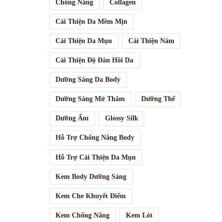
Chống Nắng
Collagen
Tinh chất
Cải Thiện Da Mềm Mịn
Trang điể
Cải Thiện Da Mụn
Cải Thiện Nám
Chăm sóc 
Cải Thiện Độ Đàn Hồi Da
Dưỡng Sáng Da Body
Dưỡng Sáng Mờ Thâm
Dưỡng Thể
Dưỡng Ẩm
Glossy Silk
Hỗ Trợ Chống Nắng Body
Hỗ Trợ Cải Thiện Da Mụn
Kem Body Dưỡng Sáng
Kem Che Khuyết Điểm
Kem Chống Nắng
Kem Lót