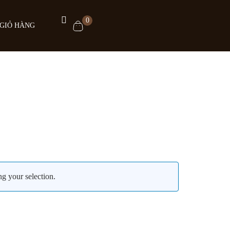
0
GIỎ HÀNG
P
trang điểm Foundation
iệu chỉnh sắc da Primer
 trang điểm
g your selection.
 kiềm dầu
 bóng