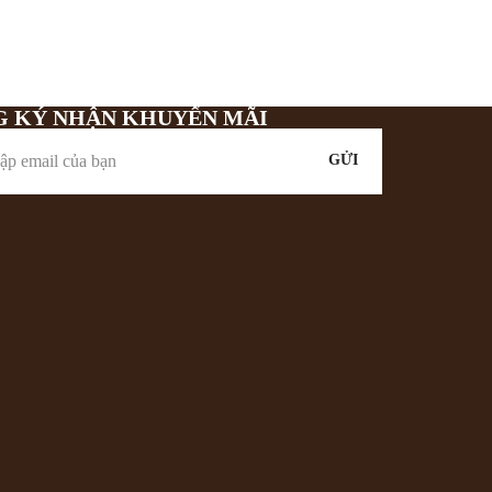
G KÝ NHẬN KHUYẾN MÃI
GỬI