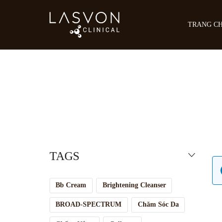
TRANG C
SẢN PHẨ
Chống nắn
Kem dưỡn
TAGS
Làm sạch
Loại bỏ tế
Bb Cream
Brightening Cleanser
BROAD-SPECTRUM
Chăm Sóc Da
Sữa dưỡng