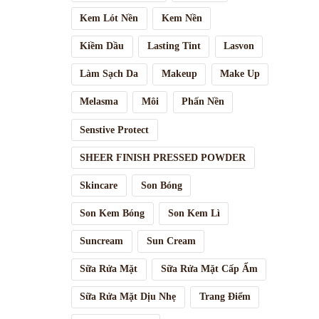
Kem Lót Nền
Kem Nền
Kiềm Dầu
Lasting Tint
Lasvon
Làm Sạch Da
Makeup
Make Up
Melasma
Môi
Phấn Nền
Senstive Protect
SHEER FINISH PRESSED POWDER
Skincare
Son Bóng
Son Kem Bóng
Son Kem Lì
Suncream
Sun Cream
Sữa Rửa Mặt
Sữa Rửa Mặt Cấp Ẩm
Sữa Rửa Mặt Dịu Nhẹ
Trang Điểm