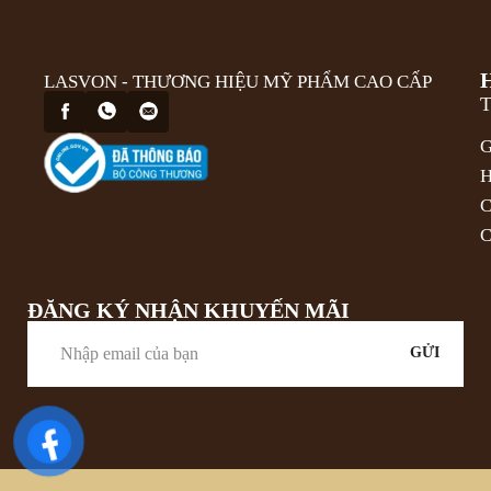
LASVON - THƯƠNG HIỆU MỸ PHẨM CAO CẤP
T
G
H
C
C
ĐĂNG KÝ NHẬN KHUYẾN MÃI
GỬI